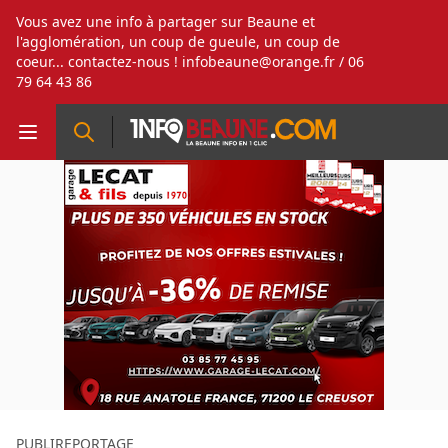
Vous avez une info à partager sur Beaune et
l'agglomération, un coup de gueule, un coup de
coeur... contactez-nous !
infobeaune@orange.fr
/ 06
79 64 43 86
PUBLIREPORTAGE