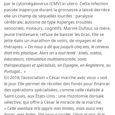
par le cytomégalovirus (CMV) in utero. Cette infection
passée inaperçue durant la grossesse a laissé derrière
elle un champ de séquelles lourdes : paralysie
cérébrale, autisme de type Asperger, troubles
sensoriels, moteurs, cognitifs. Marine Dufour, sa mère,
jeune trentenaire, refuse de baisser les bras. Elle se
jette dans un marathon de soins, de voyages et de
thérapies. «
On nous a dit que jusqu’à cinq ans, le cerveau
était très plastique. Alors on a tout tenté : kinés, ostéos,
éducateurs, stimulation multisensorielle, soins
thérapeutiques et spécialisés, en Espagne, en Angleterre, au
Portugal…
»
En 2018, l’association « César marche avec vous » voit
le jour. Elle permet de récolter des fonds pour financer
des opérations spécialisées, comme celle réalisée à
Saint-Louis, aux États-Unis : une rhizotomie dorsale
sélective, qui offre à César le miracle de la marche.
«
Cette aventure m’a appris mes limites, mais aussi mes
forces, mes failles. Elle nous a soudés, César et moi. Et le