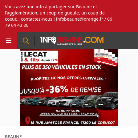
Vous avez une info à partager sur Beaune et
l'agglomération, un coup de gueule, un coup de
coeur... contactez-nous !
infobeaune@orange.fr
/ 06
79 64 43 86
BEAUNE