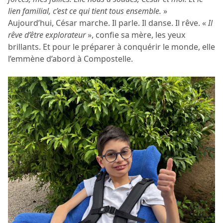
lien familial, c’est ce qui tient tous ensemble.
»
Aujourd’hui, César marche. Il parle. Il danse. Il rêve. «
Il
rêve d’être explorateur
», confie sa mère, les yeux
brillants. Et pour le préparer à conquérir le monde, elle
l’emmène d’abord à Compostelle.