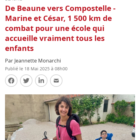
De Beaune vers Compostelle -
Marine et César, 1 500 km de
combat pour une école qui
accueille vraiment tous les
enfants
Par Jeannette Monarchi
Publié le 18 Mai 2025 à 08h00
Partager sur Facebook
Partager sur Twitter
Partager sur LinkedIn
Partager par E-mail