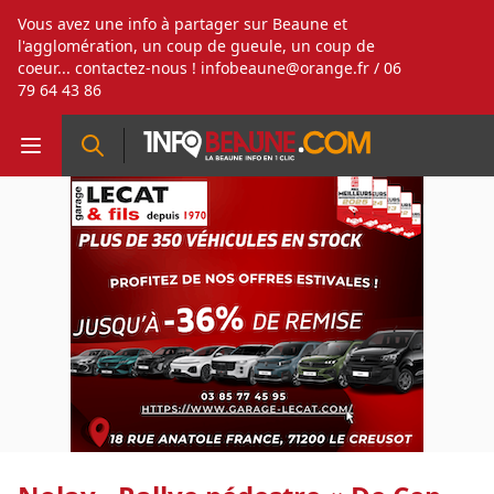
Vous avez une info à partager sur Beaune et
l'agglomération, un coup de gueule, un coup de
coeur... contactez-nous !
infobeaune@orange.fr
/ 06
79 64 43 86