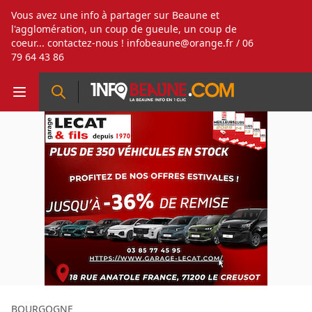
Vous avez une info à partager sur Beaune et
l'agglomération, un coup de gueule, un coup de
coeur... contactez-nous !
infobeaune@orange.fr
/ 06
79 64 43 86
BOURGOGNE