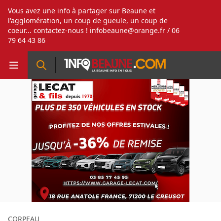
Vous avez une info à partager sur Beaune et
l'agglomération, un coup de gueule, un coup de
coeur... contactez-nous !
infobeaune@orange.fr
/ 06
79 64 43 86
CORPEAU