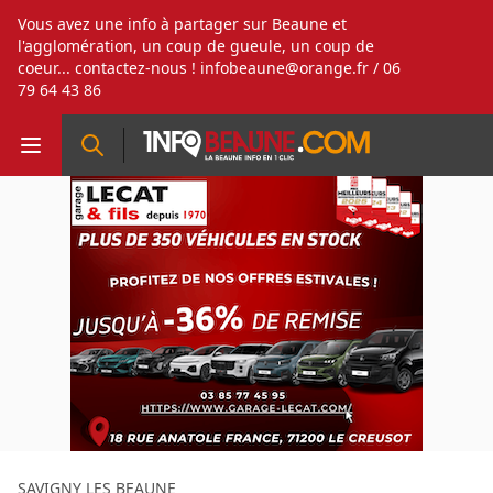
Vous avez une info à partager sur Beaune et
l'agglomération, un coup de gueule, un coup de
coeur... contactez-nous !
infobeaune@orange.fr
/ 06
79 64 43 86
SAVIGNY LES BEAUNE