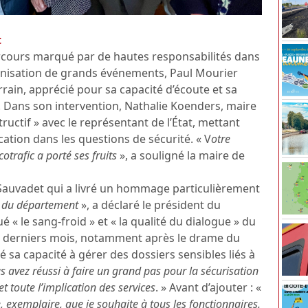
t
rcours marqué par de hautes responsabilités dans
’organisation de grands événements, Paul Mourier
rrain, apprécié pour sa capacité d’écoute et sa
Dans son intervention, Nathalie Koenders, maire
ructif » avec le représentant de l’État, mettant
ation dans les questions de sécurité. « V
otre
otrafic a porté ses fruits
», a souligné la maire de
Sauvadet qui a livré un hommage particulièrement
re du département
», a déclaré le président du
« le sang-froid » et « la qualité du dialogue » du
es derniers mois, notamment après le drame du
é sa capacité à gérer des dossiers sensibles liés à
s avez réussi à faire un grand pas pour la sécurisation
 toute l’implication des services
. » Avant d’ajouter : «
exemplaire, que je souhaite à tous les fonctionnaires.