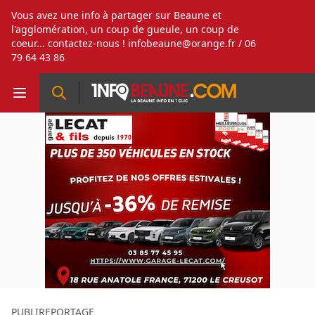
Vous avez une info à partager sur Beaune et
l'agglomération, un coup de gueule, un coup de
coeur... contactez-nous !
infobeaune@orange.fr
/ 06
79 64 43 86
PUBLIREPORTAGE