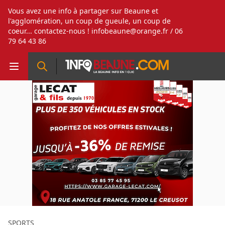
Vous avez une info à partager sur Beaune et
l'agglomération, un coup de gueule, un coup de
coeur... contactez-nous !
infobeaune@orange.fr
/ 06
79 64 43 86
SPORTS