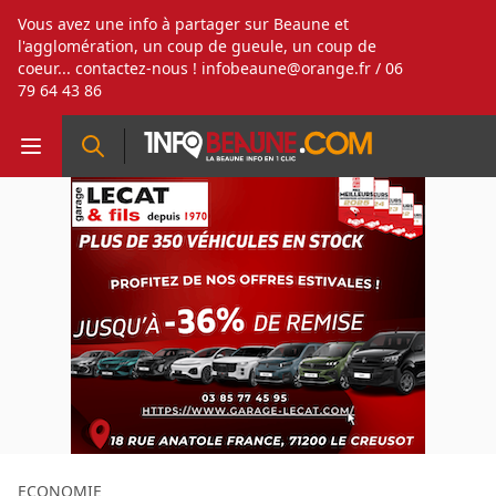
Vous avez une info à partager sur Beaune et
l'agglomération, un coup de gueule, un coup de
coeur... contactez-nous !
infobeaune@orange.fr
/ 06
79 64 43 86
ECONOMIE