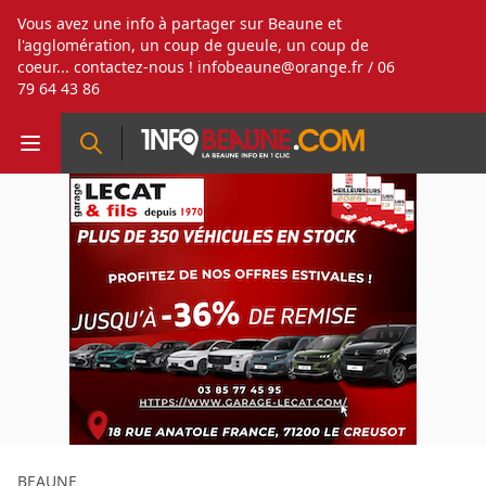
Vous avez une info à partager sur Beaune et
l'agglomération, un coup de gueule, un coup de
coeur... contactez-nous !
infobeaune@orange.fr
/ 06
79 64 43 86
BEAUNE