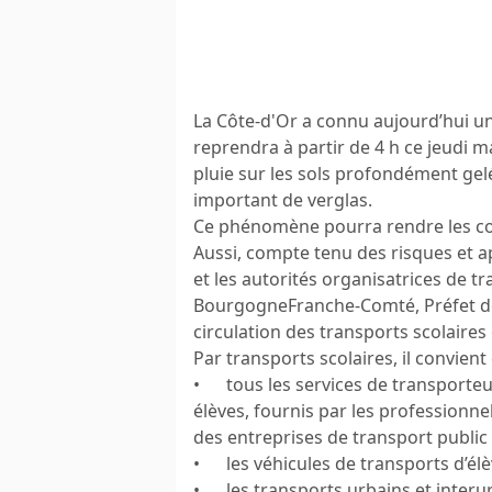
La Côte-d'Or a connu aujourd’hui u
reprendra à partir de 4 h ce jeudi m
pluie sur les sols profondément gel
important de verglas.
Ce phénomène pourra rendre les cond
Aussi, compte tenu des risques et a
et les autorités organisatrices de tr
BourgogneFranche-Comté, Préfet de l
circulation des transports scolaires 
Par transports scolaires, il convien
• tous les services de transporteurs
élèves, fournis par les professionnel
des entreprises de transport public
• les véhicules de transports d’élèv
• les transports urbains et interurba