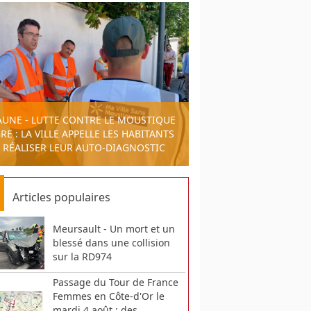
AUNE - LUTTE CONTRE LE MOUSTIQUE
RE : LA VILLE APPELLE LES HABITANTS
 RÉALISER LEUR AUTO-DIAGNOSTIC
Articles populaires
Meursault - Un mort et un
blessé dans une collision
sur la RD974
Passage du Tour de France
Femmes en Côte-d'Or le
mardi 4 août : des