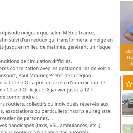
n épisode neigeux qui, selon Météo France,
atin suivi d’un redoux qui transformera la neige en
és jusqu’en milieu de matinée, générant un risque
BE
TIG
itions de circulation difficiles.
À
près concertation avec les gestionnaires de voirie
ansport, Paul Mourier, Préfet de la région
a Côte-d'Or, a pris un arrêté d'interdiction de
en Côte-d'Or le jeudi 8 janvier jusqu’à 12 h.
t de comprendre :
 routiers, collectifs ou individuels réservés aux
s, associations ou particuliers inscrits au registre
 routier de personnes,
es handicapés (taxis, VSL, ambulances, etc..),
ins routiers à l’initiative des autorités