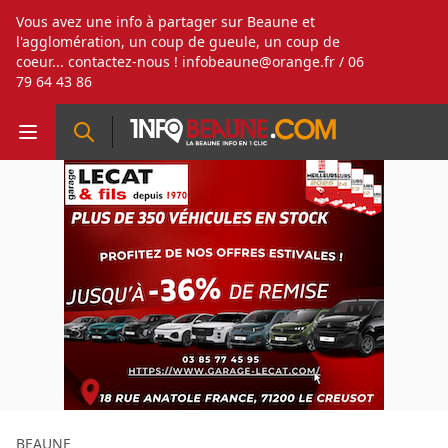
Vous avez une info à partager sur Beaune et
l'agglomération, un coup de gueule, un coup de
coeur... contactez-nous !
infobeaune@orange.fr
/ 06
79 64 43 86
BEAUNE