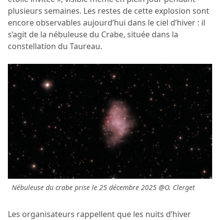
plusieurs semaines. Les restes de cette explosion sont
encore observables aujourd’hui dans le ciel d’hiver : il
s’agit de la nébuleuse du Crabe, située dans la
constellation du Taureau.
Nébuleuse du crabe prise le 25 décembre 2025 @O. Clerget
Les organisateurs rappellent que les nuits d’hiver