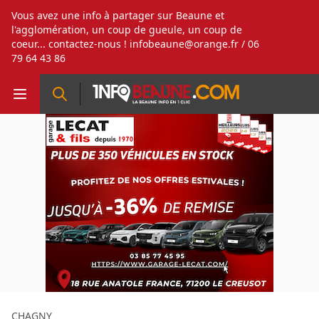
Vous avez une info à partager sur Beaune et
l'agglomération, un coup de gueule, un coup de
coeur... contactez-nous !
infobeaune@orange.fr
/ 06
79 64 43 86
CHAGNY