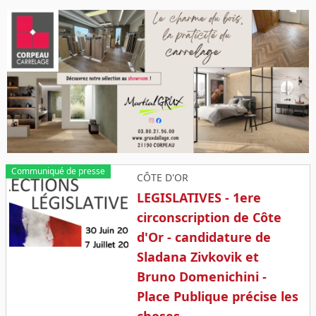
Communiqué de presse
CÔTE D'OR
LEGISLATIVES - 1ere
circonscription de Côte
d'Or - candidature de
Sladana Zivkovik et
Bruno Domenichini -
Place Publique précise les
choses