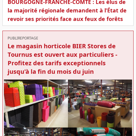
BOURGOGNE-FRANCHE-COMTÉ : Les élus de
la majorité régionale demandent à l’État de
revoir ses priorités face aux feux de forêts
PUBLIREPORTAGE
Le magasin horticole BIER Stores de
Tournus est ouvert aux particuliers -
Profitez des tarifs exceptionnels
jusqu'à la fin du mois du juin