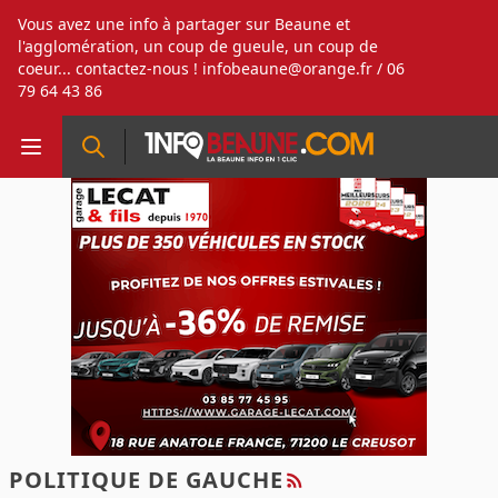
Vous avez une info à partager sur Beaune et
l'agglomération, un coup de gueule, un coup de
coeur... contactez-nous !
infobeaune@orange.fr
/ 06
79 64 43 86
POLITIQUE DE GAUCHE