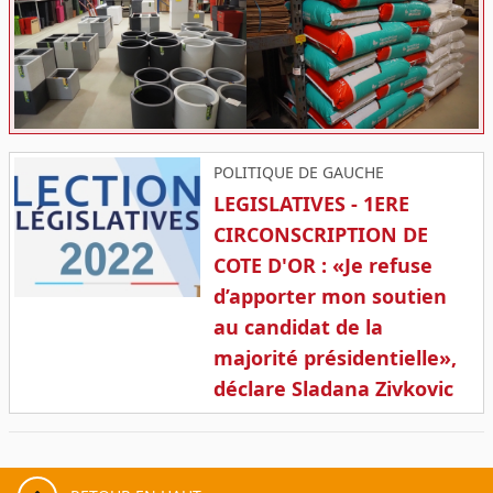
POLITIQUE DE GAUCHE
LEGISLATIVES - 1ERE
CIRCONSCRIPTION DE
COTE D'OR : «Je refuse
d’apporter mon soutien
au candidat de la
majorité présidentielle»,
déclare Sladana Zivkovic