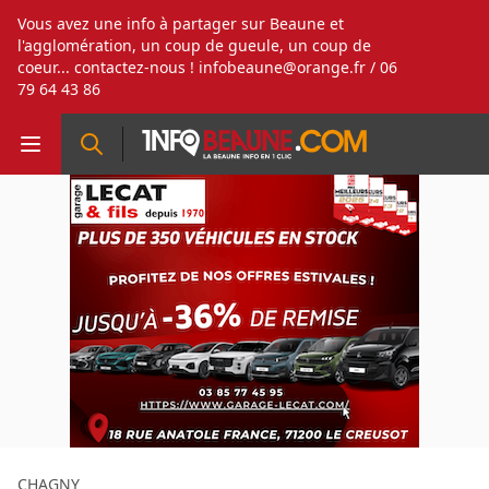
Vous avez une info à partager sur Beaune et
l'agglomération, un coup de gueule, un coup de
coeur... contactez-nous !
infobeaune@orange.fr
/ 06
79 64 43 86
CHAGNY