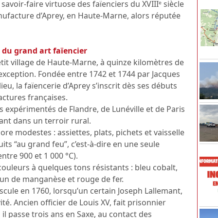
savoir-faire virtuose des faïenciers du XVIIIᵉ siècle
manufacture d’Aprey, en Haute-Marne, alors réputée
 du grand art faïencier
tit village de Haute-Marne, à quinze kilomètres de
exception. Fondée entre 1742 et 1744 par Jacques
ieu, la faïencerie d’Aprey s’inscrit dès ses débuts
ctures françaises.
s expérimentés de Flandre, de Lunéville et de Paris
ant dans un terroir rural.
e modestes : assiettes, plats, pichets et vaisselle
its “au grand feu”, c’est-à-dire en une seule
ntre 900 et 1 000 °C).
couleurs à quelques tons résistants : bleu cobalt,
brun de manganèse et rouge de fer.
scule en 1760, lorsqu’un certain Joseph Lallemant,
té. Ancien officier de Louis XV, fait prisonnier
 il passe trois ans en Saxe, au contact des