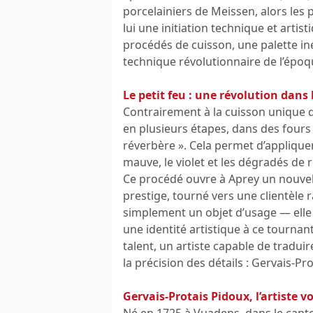
porcelainiers de Meissen, alors les 
lui une initiation technique et artis
procédés de cuisson, une palette inéd
technique révolutionnaire de l’époq
Le petit feu : une révolution dans 
Contrairement à la cuisson unique du
en plusieurs étapes, dans des fours
réverbère ». Cela permet d’appliquer
mauve, le violet et les dégradés de r
Ce procédé ouvre à Aprey un nouvel 
prestige, tourné vers une clientèle r
simplement un objet d’usage — elle
une identité artistique à ce tournan
talent, un artiste capable de tradui
la précision des détails : Gervais-Pr
Gervais-Protais Pidoux, l’artiste
Né en 1725 à Vuadens, dans le canto