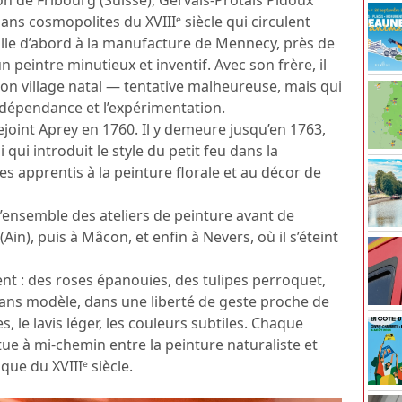
sans cosmopolites du XVIIIᵉ siècle qui circulent
aille d’abord à la manufacture de Mennecy, près de
un peintre minutieux et inventif. Avec son frère, il
son village natal — tentative malheureuse, mais qui
ndépendance et l’expérimentation.
rejoint Aprey en 1760. Il y demeure jusqu’en 1763,
i qui introduit le style du petit feu dans la
es apprentis à la peinture florale et au décor de
l’ensemble des ateliers de peinture avant de
Ain), puis à Mâcon, et enfin à Nevers, où il s’éteint
t : des roses épanouies, des tulipes perroquet,
ans modèle, dans une liberté de geste proche de
s, le lavis léger, les couleurs subtiles. Chaque
itue à mi-chemin entre la peinture naturaliste et
que du XVIIIᵉ siècle.