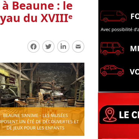
 à Beaune : le
oyau du XVIIIᵉ
Partager sur Facebook
Partager sur Twitter
Partager sur LinkedIn
Partager par E-mail
BEAUNE S’ANIME - LES MUSÉES
OPOSENT UN ÉTÉ DE DÉCOUVERTES ET
DE JEUX POUR LES ENFANTS