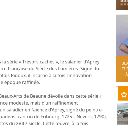
la série « Trésors cachés », le saladier d’Aprey
BE
ïence française du Siècle des Lumières. Signé du
TIG
À
ais Pidoux, il incarne à la fois l’innovation
ne époque raffinée.
Beaux-Arts de Beaune dévoile dans cette série «
ence modeste, mais d’un raffinement
: un saladier en faïence d’Aprey, signé du peintre-
uadens, canton de Fribourg, 1725 – Nevers, 1790),
tes du XVIIIᵉ siècle. Cette œuvre, à la fois