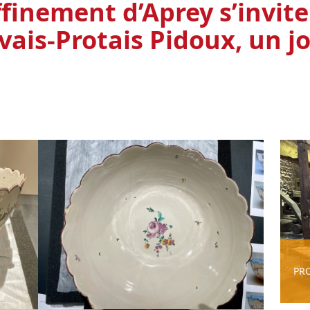
affinement d’Aprey s’invite
vais-Protais Pidoux, un j
PR