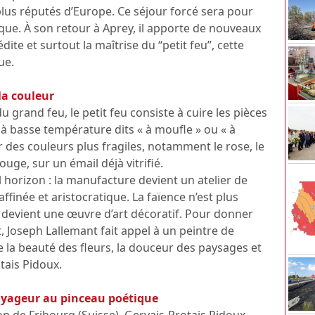
plus réputés d’Europe. Ce séjour forcé sera pour
tique. À son retour à Aprey, il apporte de nouveaux
ite et surtout la maîtrise du “petit feu”, cette
ue.
la couleur
 grand feu, le petit feu consiste à cuire les pièces
 à basse température dits « à moufle » ou « à
 des couleurs plus fragiles, notamment le rose, le
ouge, sur un émail déjà vitrifié.
horizon : la manufacture devient un atelier de
affinée et aristocratique. La faïence n’est plus
 devient une œuvre d’art décoratif. Pour donner
t, Joseph Lallemant fait appel à un peintre de
re la beauté des fleurs, la douceur des paysages et
otais Pidoux.
 voyageur au pinceau poétique
n de Fribourg (Suisse), Gervais-Protais Pidoux