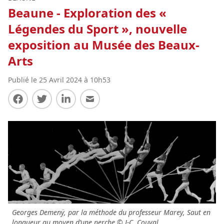
Beaune - Exploration des «
Légendes du Sport », nouvelle
exposition au Musée des Beaux-
Arts
Publié le 25 Avril 2024 à 10h53
Partager sur Facebook
Partager sur Twitter
Partager sur LinkedIn
Partager par E-mail
Georges Demenÿ, par la méthode du professeur Marey, Saut en
longueur au moyen d’une perche © J-C. Couval