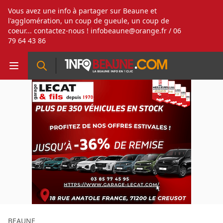
Vous avez une info à partager sur Beaune et
l'agglomération, un coup de gueule, un coup de
coeur... contactez-nous !
infobeaune@orange.fr
/ 06
79 64 43 86
BEAUNE