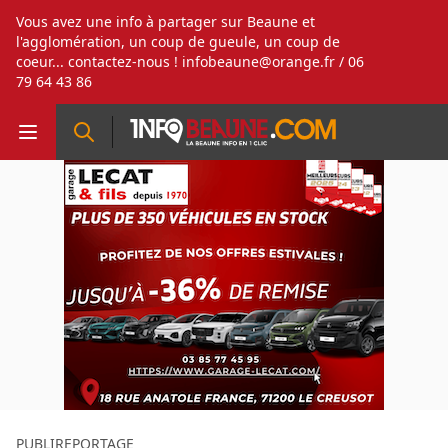
Vous avez une info à partager sur Beaune et
l'agglomération, un coup de gueule, un coup de
coeur... contactez-nous !
infobeaune@orange.fr
/ 06
79 64 43 86
PUBLIREPORTAGE