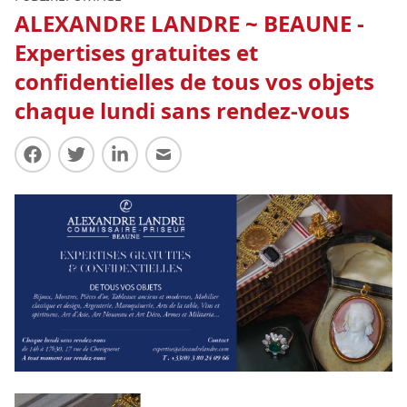
ALEXANDRE LANDRE ~ BEAUNE -
Expertises gratuites et
confidentielles de tous vos objets
chaque lundi sans rendez-vous
Partager sur Facebook
Partager sur Twitter
Partager sur LinkedIn
Partager par E-mail