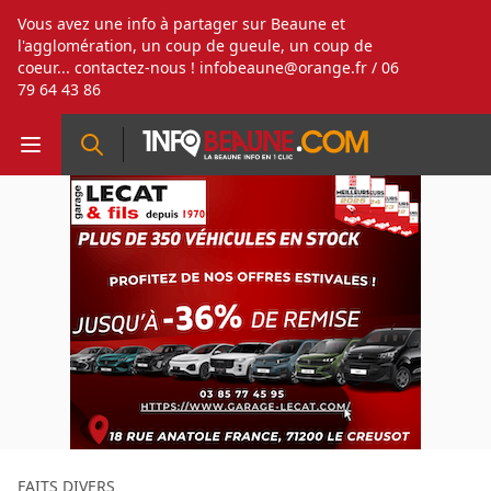
Vous avez une info à partager sur Beaune et
l'agglomération, un coup de gueule, un coup de
coeur... contactez-nous !
infobeaune@orange.fr
/ 06
79 64 43 86
FAITS DIVERS