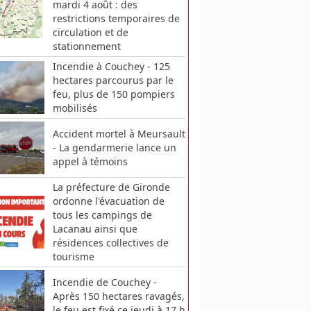
mardi 4 août : des
restrictions temporaires de
circulation et de
stationnement
Incendie à Couchey - 125
hectares parcourus par le
feu, plus de 150 pompiers
mobilisés
Accident mortel à Meursault
- La gendarmerie lance un
appel à témoins
La préfecture de Gironde
ordonne l'évacuation de
tous les campings de
Lacanau ainsi que
résidences collectives de
tourisme
Incendie de Couchey -
Après 150 hectares ravagés,
le feu est fixé ce jeudi à 17 h