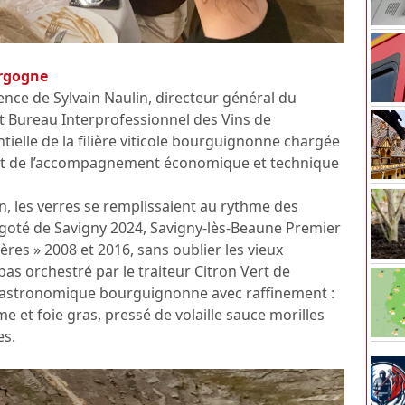
urgogne
dence de Sylvain Naulin, directeur général du
Bureau Interprofessionnel des Vins de
ielle de la filière viticole bourguignonne chargée
n et de l’accompagnement économique et technique
n, les verres se remplissaient au rythme des
igoté de Savigny 2024, Savigny-lès-Beaune Premier
ières » 2008 et 2016, sans oublier les vieux
pas orchestré par le traiteur Citron Vert de
n gastronomique bourguignonne avec raffinement :
 et foie gras, pressé de volaille sauce morilles
es.