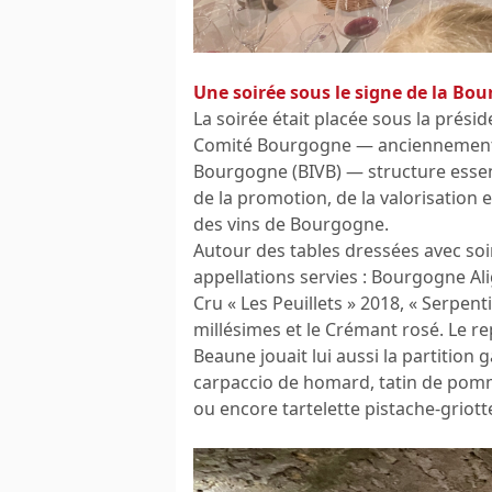
Une soirée sous le signe de la Bo
La soirée était placée sous la prési
Comité Bourgogne — anciennement 
Bourgogne (BIVB) — structure essent
de la promotion, de la valorisatio
des vins de Bourgogne.
Autour des tables dressées avec soi
appellations servies : Bourgogne Al
Cru « Les Peuillets » 2018, « Serpent
millésimes et le Crémant rosé. Le re
Beaune jouait lui aussi la partitio
carpaccio de homard, tatin de pomme
ou encore tartelette pistache-griott