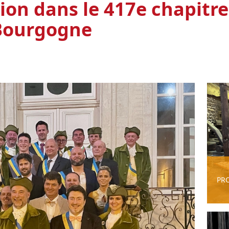
on dans le 417e chapitre
 Bourgogne
PR