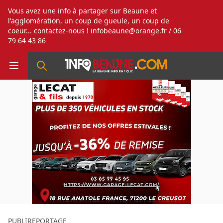
Vous avez une info à partager sur Beaune et
l'agglomération, un coup de gueule, un coup de
coeur... contactez-nous !
infobeaune@orange.fr
/ 06
79 64 43 86
PUBLIREPORTAGE