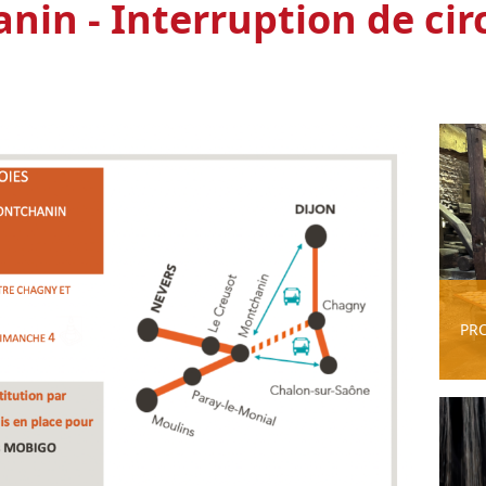
in - Interruption de cir
PR