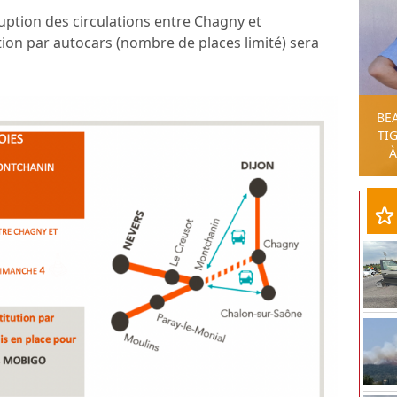
uption des circulations entre Chagny et
ion par autocars (nombre de places limité) sera
BE
TIG
À