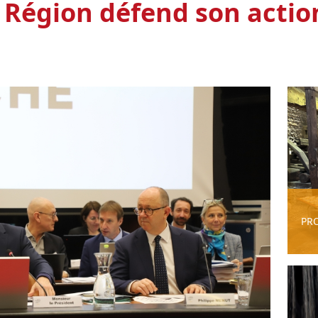
a Région défend son actio
PR