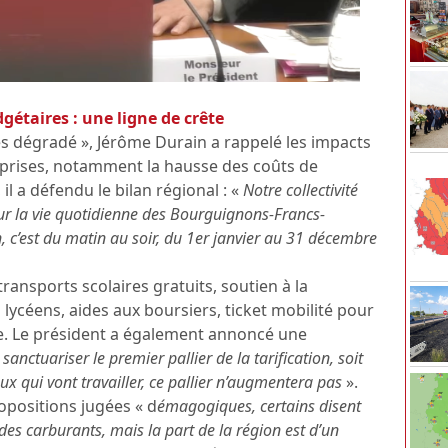
gétaires : une ligne de crête
ès dégradé », Jérôme Durain a rappelé les impacts
treprises, notamment la hausse des coûts de
, il a défendu le bilan régional : «
Notre collectivité
pour la vie quotidienne des Bourguignons-Francs-
, c’est du matin au soir, du 1er janvier au 31 décembre
ransports scolaires gratuits, soutien à la
lycéens, aides aux boursiers, ticket mobilité pour
re. Le président a également annoncé une
«
sanctuariser le premier pallier de la tarification, soit
ux qui vont travailler, ce pallier n’augmentera pas
».
opositions jugées « d
émagogiques, certains disent
 des carburants, mais la part de la région est d’un