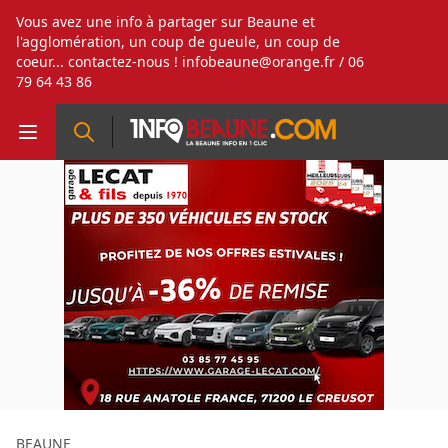
Vous avez une info à partager sur Beaune et
l'agglomération, un coup de gueule, un coup de
coeur... contactez-nous !
infobeaune@orange.fr
/ 06
79 64 43 86
BEAUNE