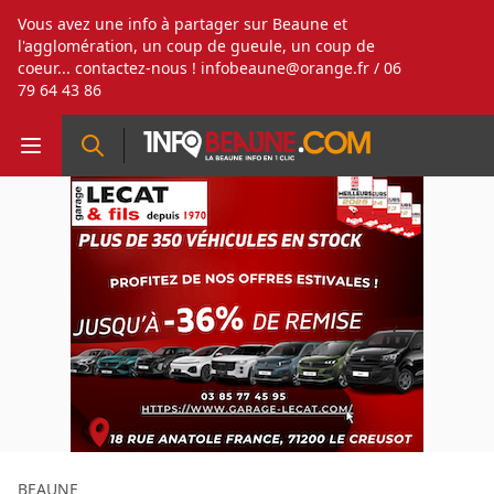
Vous avez une info à partager sur Beaune et
l'agglomération, un coup de gueule, un coup de
coeur... contactez-nous !
infobeaune@orange.fr
/ 06
79 64 43 86
BEAUNE