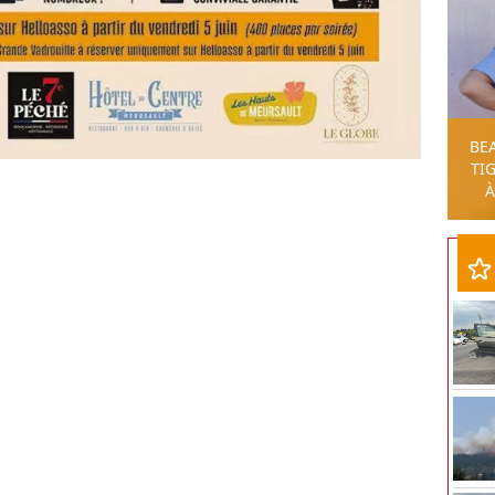
BE
TIG
À