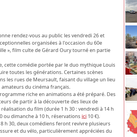
onne rendez-vous au public les vendredi 26 et
ceptionnelles organisées à l'occasion du 60e
le », film culte de Gérard Oury tourné en partie
ie, cette comédie portée par le duo mythique Louis
uire toutes les générations. Certaines scènes
 les rues de Meursault, faisant du village un lieu
 amateurs du cinéma français.
 programme riche en animations a été préparé. Des
teurs de partir à la découverte des lieux de
réalisation du film (durée 1 h 30 : vendredi à 14 h
 30 ou dimanche à 10 h, réservations
ici
10 €).
18 h 30, deux comédiens feront revivre plusieurs
ussure et du vélo, particulièrement appréciées du