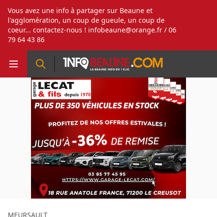
Vous avez une info à partager sur Beaune et
l'agglomération, un coup de gueule, un coup de
coeur... contactez-nous !
infobeaune@orange.fr
/ 06
79 64 43 86
MEURSAULT