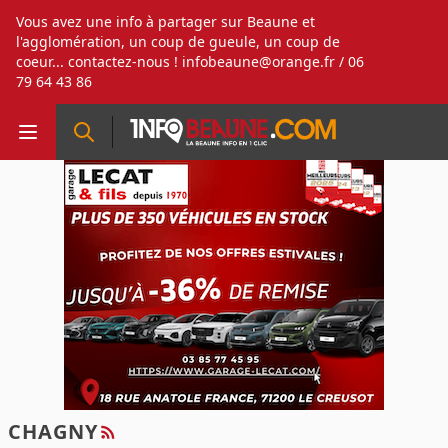
Vous avez une info à partager sur Beaune et
l'agglomération, un coup de gueule, un coup de
coeur... contactez-nous !
infobeaune@orange.fr
/ 06
79 64 43 86
CHAGNY