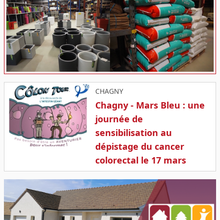
CHAGNY
Chagny - Mars Bleu : une
journée de
sensibilisation au
dépistage du cancer
colorectal le 17 mars