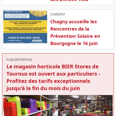
CHAGNY
Chagny accueille les
Rencontres de la
Prévention Solaire en
Bourgogne le 16 juin
PUBLIREPORTAGE
Le magasin horticole BIER Stores de
Tournus est ouvert aux particuliers -
Profitez des tarifs exceptionnels
jusqu'à la fin du mois du juin