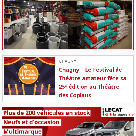
CHAGNY
Chagny – Le Festival de
Théâtre amateur fête sa
25ᵉ édition au Théâtre
des Copiaus