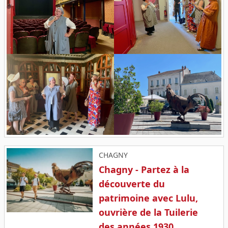
CHAGNY
Chagny - Partez à la
découverte du
patrimoine avec Lulu,
ouvrière de la Tuilerie
des années 1930