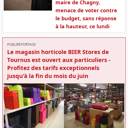
maire de Chagny,
menace de voter contre
le budget, sans réponse
à la hauteur, ce lundi
PUBLIREPORTAGE
Le magasin horticole BIER Stores de
Tournus est ouvert aux particuliers -
Profitez des tarifs exceptionnels
jusqu'à la fin du mois du juin