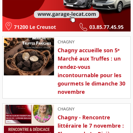
CHAGNY
Chagny accueille son 5ᵉ
Marché aux Truffes : un
rendez-vous
incontournable pour les
gourmets le dimanche 30
novembre
CHAGNY
Chagny - Rencontre
littéraire le 7 novembre :