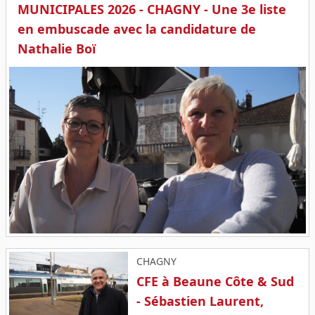
MUNICIPALES 2026 - CHAGNY - Une 3e liste
en embuscade avec la candidature de
Nathalie Boï
CHAGNY
CFE à Beaune Côte & Sud
- Sébastien Laurent,