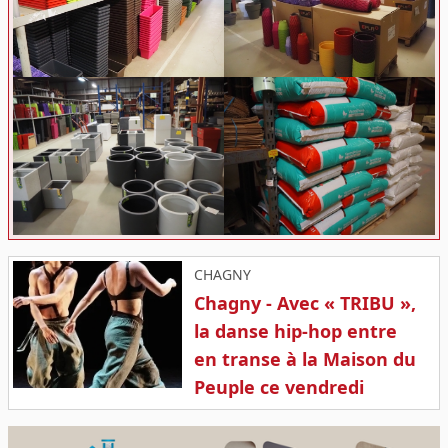
CHAGNY
Chagny - Avec « TRIBU »,
la danse hip-hop entre
en transe à la Maison du
Peuple ce vendredi