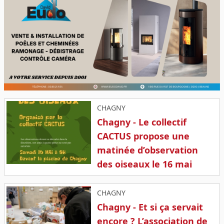
CHAGNY
Chagny - Le collectif
CACTUS propose une
matinée d’observation
des oiseaux le 16 mai
CHAGNY
Chagny - Et si ça servait
encore ? L’association de