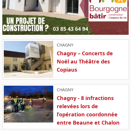
CHAGNY
Chagny – Concerts de
Noël au Théâtre des
Copiaus
CHAGNY
Chagny - 8 infractions
relevées lors de
l’opération coordonnée
entre Beaune et Chalon