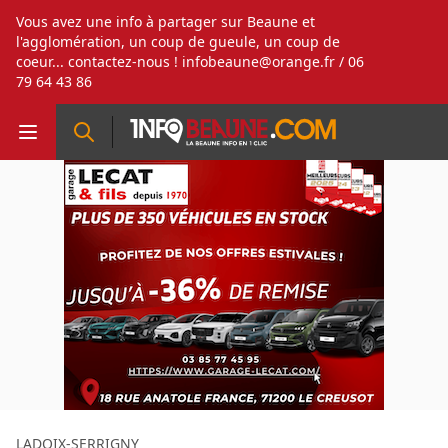
Vous avez une info à partager sur Beaune et
l'agglomération, un coup de gueule, un coup de
coeur... contactez-nous !
infobeaune@orange.fr
/ 06
79 64 43 86
LADOIX-SERRIGNY