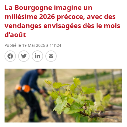
La Bourgogne imagine un
millésime 2026 précoce, avec des
vendanges envisagées dès le mois
d’août
Publié le 19 Mai 2026 à 11h24
Partager sur Facebook
Partager sur Twitter
Partager sur LinkedIn
Partager par E-mail