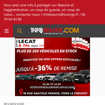
Vous avez une info à partager sur Beaune et
l'agglomération, un coup de gueule, un coup de
coeur... contactez-nous !
infobeaune@orange.fr
/ 06
79 64 43 86
BOURGOGNE