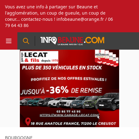
Vous avez une info à partager sur Beaune et
l'agglomération, un coup de gueule, un coup de
coeur... contactez-nous !
infobeaune@orange.fr
/ 06
79 64 43 86
BOURGOGNE