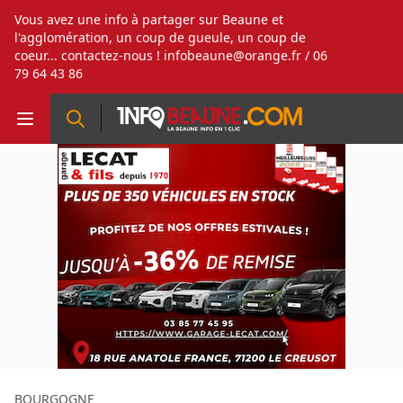
Vous avez une info à partager sur Beaune et
l'agglomération, un coup de gueule, un coup de
coeur... contactez-nous !
infobeaune@orange.fr
/ 06
79 64 43 86
BOURGOGNE