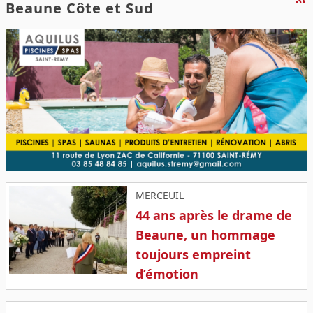
Beaune Côte et Sud
MERCEUIL
44 ans après le drame de
Beaune, un hommage
toujours empreint
d’émotion