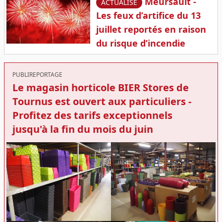
Meursault -
ACTUALISÉ
Les feux d’artifice du 13
juillet reportés en raison
du risque d’incendie
PUBLIREPORTAGE
Le magasin horticole BIER Stores de
Tournus est ouvert aux particuliers -
Profitez des tarifs exceptionnels
jusqu'à la fin du mois du juin