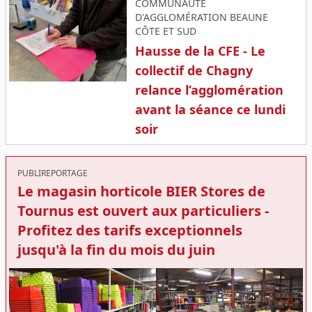
COMMUNAUTÉ
D'AGGLOMÉRATION BEAUNE
CÔTE ET SUD
Hausse de la CFE - Le
collectif de Chagny
relance l’agglomération
avant la séance ce lundi
soir
PUBLIREPORTAGE
Le magasin horticole BIER Stores de
Tournus est ouvert aux particuliers -
Profitez des tarifs exceptionnels
jusqu'à la fin du mois du juin