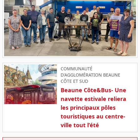
COMMUNAUTÉ
D'AGGLOMÉRATION BEAUNE
CÔTE ET SUD
Beaune Côte&Bus- Une
navette estivale reliera
les principaux pôles
touristiques au centre-
ville tout l’été