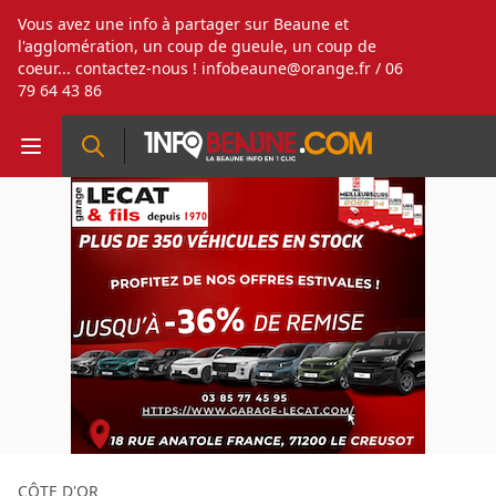
Vous avez une info à partager sur Beaune et
l'agglomération, un coup de gueule, un coup de
coeur... contactez-nous !
infobeaune@orange.fr
/ 06
79 64 43 86
CÔTE D'OR