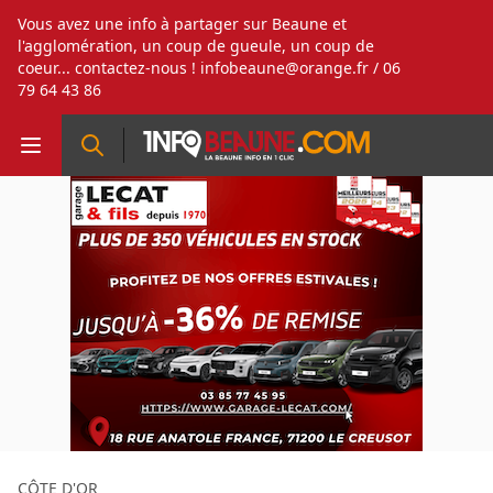
Vous avez une info à partager sur Beaune et
l'agglomération, un coup de gueule, un coup de
coeur... contactez-nous !
infobeaune@orange.fr
/ 06
79 64 43 86
CÔTE D'OR