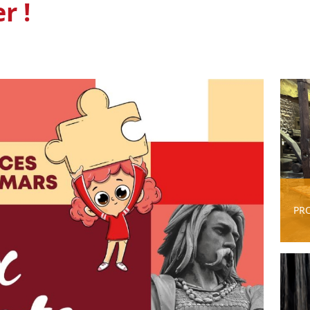
r !
PR