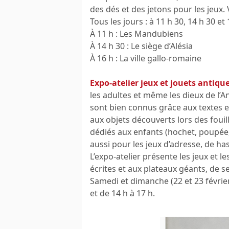
des dés et des jetons pour les jeux. V
Tous les jours : à 11 h 30, 14 h 30 et 
À 11 h : Les Mandubiens
À 14 h 30 : Le siège d’Alésia
À 16 h : La ville gallo-romaine
Expo-atelier jeux et jouets antiqu
les adultes et même les dieux de l’A
sont bien connus grâce aux textes e
aux objets découverts lors des foui
dédiés aux enfants (hochet, poupée,
aussi pour les jeux d’adresse, de ha
L’expo-atelier présente les jeux et l
écrites et aux plateaux géants, de se
Samedi et dimanche (22 et 23 février,
et de 14 h à 17 h.