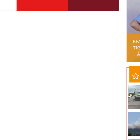
BE
TIG
À