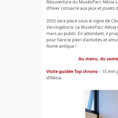
Réouverture du MuséoParc Alésia s
d’hiver consacré aux jeux et jouets
2025 sera placé sous le signe de Césa
Vercingétorix. Le MuséoParc Alésia v
mars au public. En attendant, il p
pour faire le plein d’activités et amu
Rome antique !
Au menu, du samed
Visite guidée Top chrono
– 15 min p
d’Alésia.