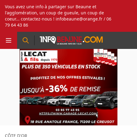
Vous avez une info à partager sur Beaune et
l'agglomération, un coup de gueule, un coup de
coeur... contactez-nous !
infobeaune@orange.fr
/ 06
79 64 43 86
CÔTE D'OR