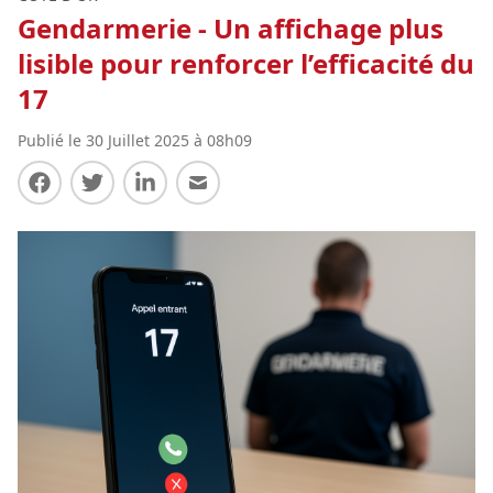
Gendarmerie - Un affichage plus
lisible pour renforcer l’efficacité du
17
Publié le 30 Juillet 2025 à 08h09
Partager sur Facebook
Partager sur Twitter
Partager sur LinkedIn
Partager par E-mail