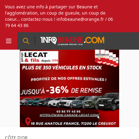
Vous avez une info à partager sur Beaune et
l'agglomération, un coup de gueule, un coup de
coeur... contactez-nous !
infobeaune@orange.fr
/ 06
79 64 43 86
CÔTE D'OR