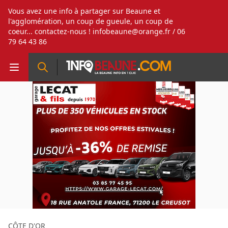
Vous avez une info à partager sur Beaune et
l'agglomération, un coup de gueule, un coup de
coeur... contactez-nous !
infobeaune@orange.fr
/ 06
79 64 43 86
CÔTE D'OR