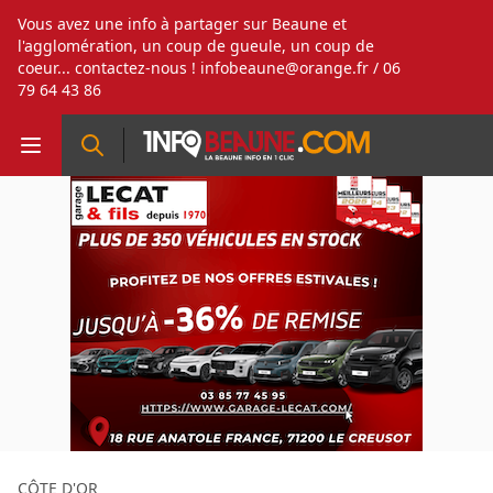
Vous avez une info à partager sur Beaune et
l'agglomération, un coup de gueule, un coup de
coeur... contactez-nous !
infobeaune@orange.fr
/ 06
79 64 43 86
CÔTE D'OR