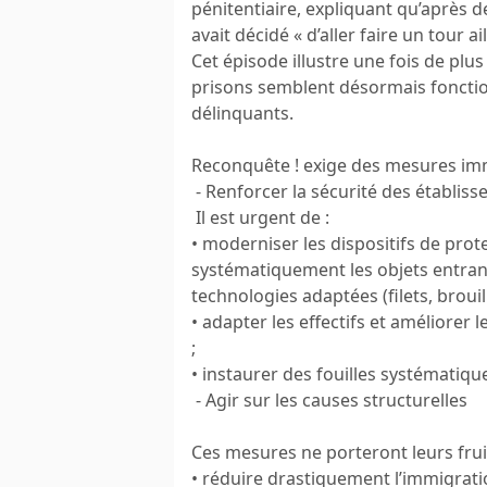
pénitentiaire, expliquant qu’après deu
avait décidé « d’aller faire un tour ail
Cet épisode illustre une fois de plus
prisons semblent désormais fonctio
délinquants.
Reconquête ! exige des mesures imm
- Renforcer la sécurité des établiss
Il est urgent de :
• moderniser les dispositifs de prot
systématiquement les objets entrant
technologies adaptées (filets, brouill
• adapter les effectifs et améliorer 
;
• instaurer des fouilles systématique
- Agir sur les causes structurelles
Ces mesures ne porteront leurs fruits
• réduire drastiquement l’immigrat