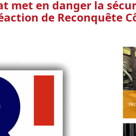
État met en danger la sécu
 réaction de Reconquête C
PR