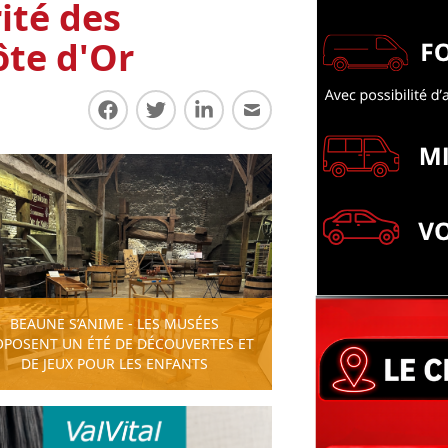
rité des
ôte d'Or
Partager sur Facebook
Partager sur Twitter
Partager sur LinkedIn
Partager par E-mail
BEAUNE S’ANIME - LES MUSÉES
OPOSENT UN ÉTÉ DE DÉCOUVERTES ET
DE JEUX POUR LES ENFANTS