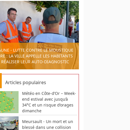
AUNE - LUTTE CONTRE LE MOUSTIQUE
RE : LA VILLE APPELLE LES HABITANTS
 RÉALISER LEUR AUTO-DIAGNOSTIC
Articles populaires
Météo en Côte-d’Or – Week-
end estival avec jusqu’à
34°C et un risque d’orages
dimanche
Meursault - Un mort et un
blessé dans une collision