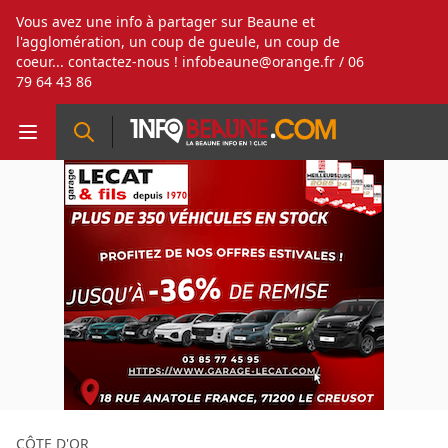
Vous avez une info à partager sur Beaune et
l'agglomération, un coup de gueule, un coup de
coeur... contactez-nous !
infobeaune@orange.fr
/ 06
79 64 43 86
CÔTE D'OR