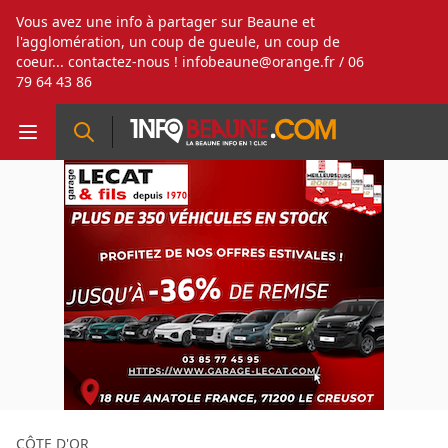
Vous avez une info à partager sur Beaune et
l'agglomération, un coup de gueule, un coup de
coeur... contactez-nous !
infobeaune@orange.fr
/ 06
79 64 43 86
CÔTE D'OR