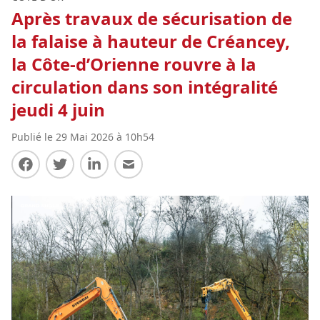
Après travaux de sécurisation de
la falaise à hauteur de Créancey,
la Côte-d’Orienne rouvre à la
circulation dans son intégralité
jeudi 4 juin
Publié le 29 Mai 2026 à 10h54
Partager sur Facebook
Partager sur Twitter
Partager sur LinkedIn
Partager par E-mail