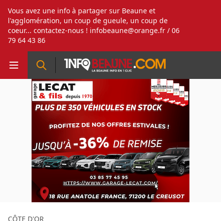
Vous avez une info à partager sur Beaune et
l'agglomération, un coup de gueule, un coup de
coeur... contactez-nous !
infobeaune@orange.fr
/ 06
79 64 43 86
CÔTE D'OR