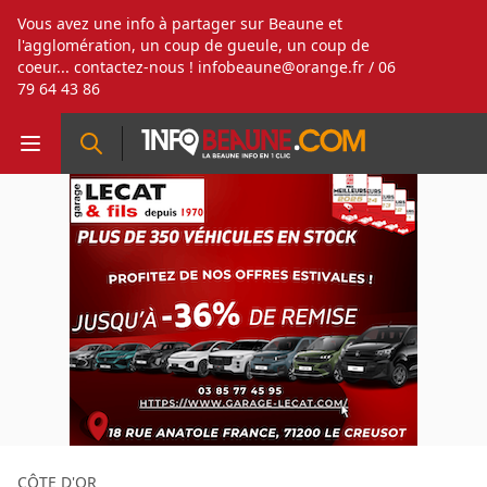
Vous avez une info à partager sur Beaune et
l'agglomération, un coup de gueule, un coup de
coeur... contactez-nous !
infobeaune@orange.fr
/ 06
79 64 43 86
CÔTE D'OR