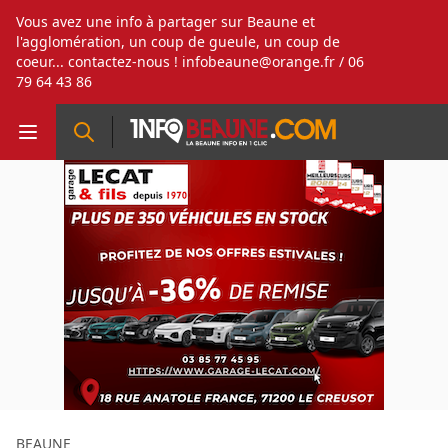
Vous avez une info à partager sur Beaune et
l'agglomération, un coup de gueule, un coup de
coeur... contactez-nous !
infobeaune@orange.fr
/ 06
79 64 43 86
BEAUNE