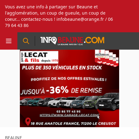
Vous avez une info à partager sur Beaune et
l'agglomération, un coup de gueule, un coup de
coeur... contactez-nous !
infobeaune@orange.fr
/ 06
79 64 43 86
BEAUNE