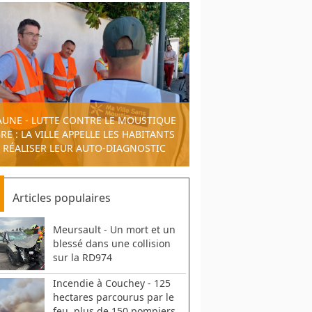
AUNE - LUTTE CONTRE LE MOUSTIQUE
RE : LA VILLE APPELLE LES HABITANTS
 RÉALISER LEUR AUTO-DIAGNOSTIC
Articles populaires
Meursault - Un mort et un
blessé dans une collision
sur la RD974
Incendie à Couchey - 125
hectares parcourus par le
feu, plus de 150 pompiers