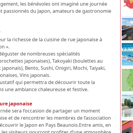
agement, les bénévoles ont imaginé une journée
oient passionnés du Japon, amateurs de gastronomie
r
ur la richesse de la cuisine de rue japonaise à
on ».
 déguster de nombreuses spécialités
brochettes japonaises), Takoyaki (boulettes au
japonais), Bento, Sushi, Onigiri, Mochi, Taïyaki,
onaises, Vins japonais.
ustatif qui permettra de découvrir toute la
ns une ambiance chaleureuse et festive.
ure japonaise
ournée sera l’occasion de partager un moment
aise et de rencontrer les membres de l’association
découvrir le Japon en Pays Beaunois.Entre amis, en
, les visiteurs pourront profiter d’une atmosphère