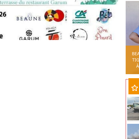
BE
TIG
À