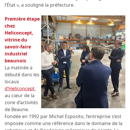
l’État », a souligné la préfecture.
Première étape
chez
Heliconcept,
vitrine du
savoir-faire
industriel
beaunois
La matinée a
débuté dans les
locaux
d’Heliconcept
,
au cœur de la
zone d’activités
de Beaune.
Fondée en 1992 par Michel Esposito, l’entreprise s’est
imposée comme une référence dans le domaine de la