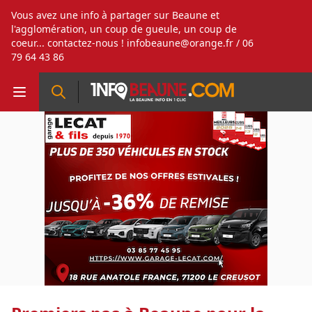
Vous avez une info à partager sur Beaune et
l'agglomération, un coup de gueule, un coup de
coeur... contactez-nous !
infobeaune@orange.fr
/ 06
79 64 43 86